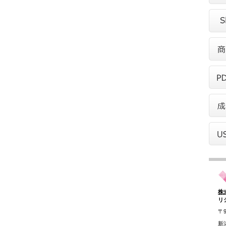
株
リ
〒9
新