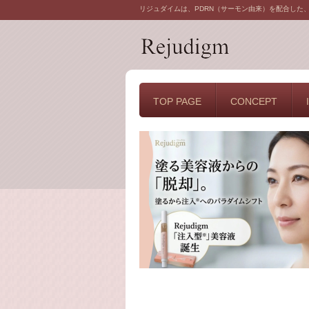
リジュダイムは、PDRN（サーモン由来）を配合した
TOP PAGE
CONCEPT