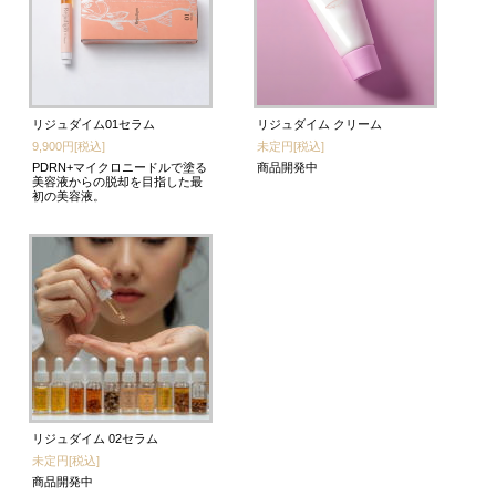
リジュダイム01セラム
リジュダイム クリーム
9,900円[税込]
未定円[税込]
PDRN+マイクロニードルで塗る
商品開発中
美容液からの脱却を目指した最
初の美容液。
リジュダイム 02セラム
未定円[税込]
商品開発中