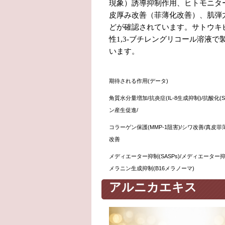
現象）誘導抑制作用、ヒトモニタ
皮厚み改善（菲薄化改善）、肌弾
どが確認されています。サトウキ
性
1,3-
ブチレングリコール溶液で
います。
期待される作用
(
データ
)
角質水分量増加
/
抗炎症
(IL-8
生成抑制
)/
抗酸化
(
ン産生促進
/
コラーゲン保護
(MMP-1
阻害
)/
シワ改善
/
真皮菲
改善
メディエーター抑制
(SASPs)/
メディエーター
メラニン生成抑制
(B16
メラノーマ
)
アルニカエキス