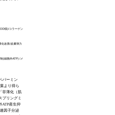
SOD
様
)/
コラーゲン
薄化改善
/
皮膚弾力
抑制
(
細胞外
ATP)
/
メ
ペパーミン
葉より得ら
「菲薄化（肌
スプリングミ
外
ATP
産生抑
連因子分泌