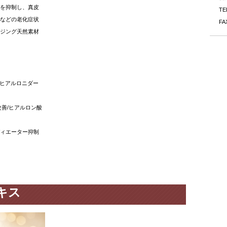
を抑制し、真皮
TE
などの老化症状
FA
ジング天然素材
ヒアルロニダー
改善
/
ヒアルロン酸
ィエーター抑制
キス