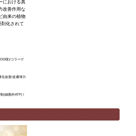
ーにおける真
力改善作用な
ビ由来の植物
製剤化されて
SOD
様
)/
コラーゲ
薄化改善
/
皮膚弾力
抑制
(
細胞外
ATP)
/