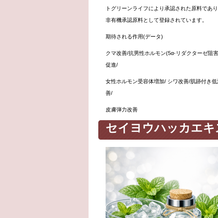
トグリーンライフにより承認された原料であり
非有機承認原料として登録されています。
期待される作用
(
データ
)
クマ改善
/
抗男性ホルモン
(5α-
リダクターゼ阻
促進
/
女性ホルモン受容体増加
/
シワ改善
/
肌跡付き低
善
/
皮膚弾力改善
セイヨウハッカエキ