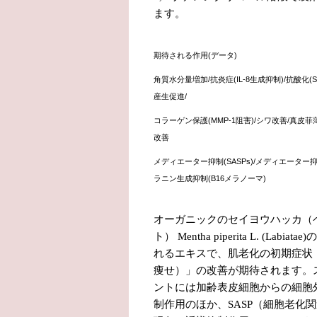
ます。
期待される作用
(
データ
)
角質水分量増加
/
抗炎症
(IL-8
生成抑制
)/
抗酸化
(
産生促進
/
コラーゲン保護
(MMP-1
阻害
)/
シワ改善
/
真皮菲
改善
メディエーター抑制
(SASPs)/
メディエーター
ラニン生成抑制
(B16
メラノーマ
)
オーガニックのセイヨウハッカ（
ト）
Mentha piperita L. (Labiatae)
の
れるエキスで、肌老化の初期症状
痩せ）」の改善が期待されます。
ントには加齢表皮細胞からの細胞
制作用のほか、
SASP
（細胞老化関