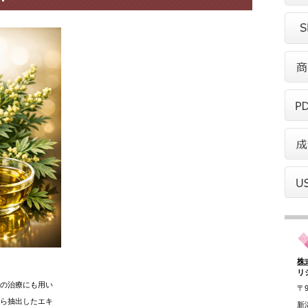
株
リ
の治療にも用い
〒9
ら抽出したエキ
新