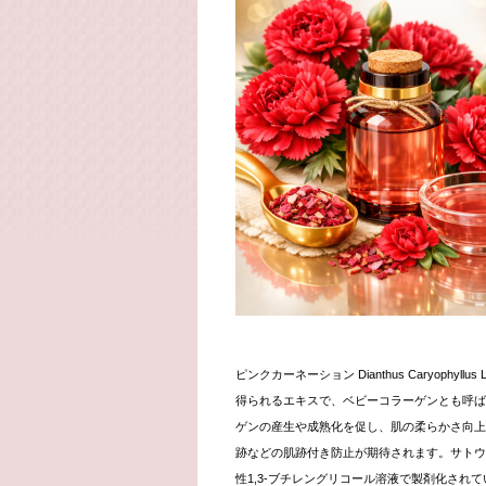
ピンクカーネーション
Dianthus Caryophyllus L
得られるエキスで、ベビーコラーゲンとも呼ば
ゲンの産生や成熟化を促し、肌の柔らかさ向上
跡などの肌跡付き防止が期待されます。サトウ
性
1,3-
ブチレングリコール溶液で製剤化されて