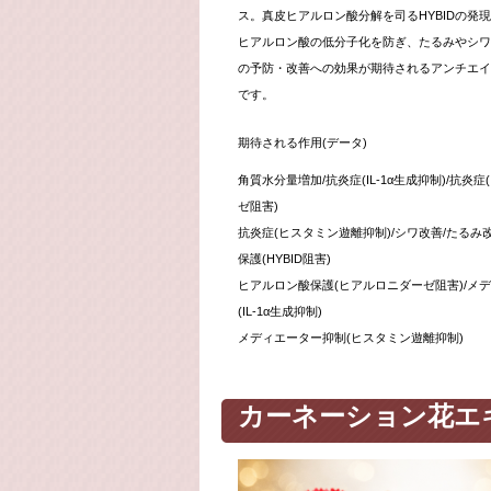
ス。真皮ヒアルロン酸分解を司る
HYBID
の発現
ヒアルロン酸の低分子化を防ぎ、たるみやシワ
の予防・改善への効果が期待されるアンチエイ
です。
期待される作用
(
データ
)
角質水分量増加
/
抗炎症
(IL-1α
生成抑制
)/
抗炎症
(
ゼ阻害
)
抗炎症
(
ヒスタミン遊離抑制
)/
シワ改善
/
たるみ
保護
(HYBID
阻害
)
ヒアルロン酸保護
(
ヒアルロニダーゼ阻害
)/
メデ
(IL-1α
生成抑制
)
メディエーター抑制
(
ヒスタミン遊離抑制
)
カーネーション花エ