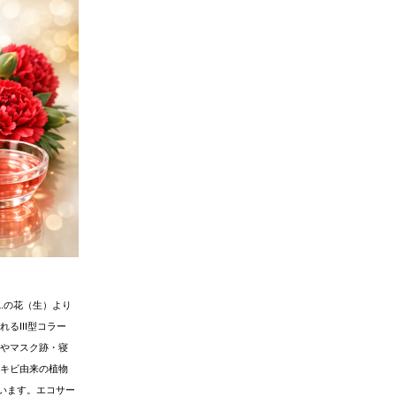
.
の花（生）より
れる
III
型コラー
やマスク跡・寝
キビ由来の植物
います。エコサー