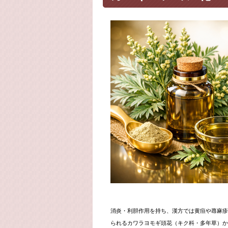
消炎・利胆作用を持ち、漢方では黄疸や蕁麻疹
られるカワラヨモギ頭花（キク科・多年草）か