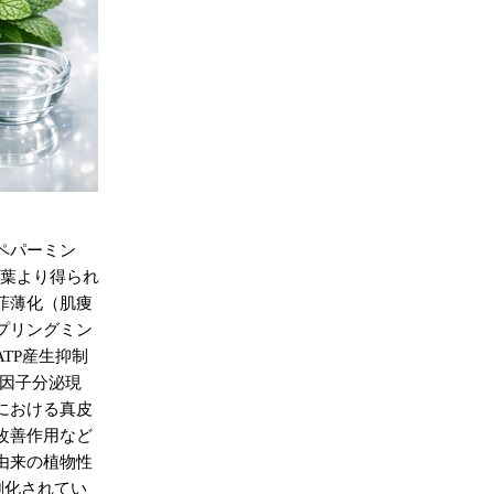
ペパーミン
葉より得られ
菲薄化（肌痩
プリングミン
ATP
産生抑制
因子分泌現
における真皮
改善作用など
由来の植物性
剤化されてい