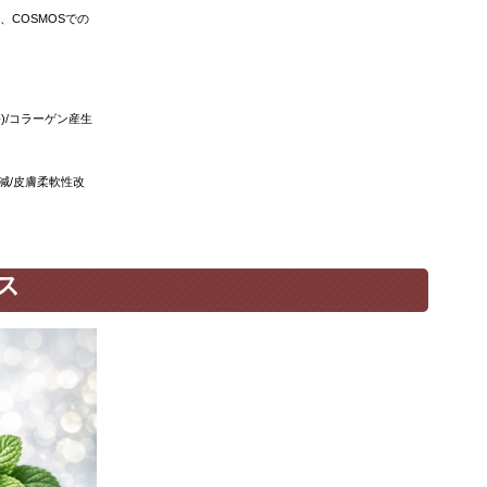
、
COSMOS
での
害
)/
コラーゲン産生
減
/
皮膚柔軟性改
ス