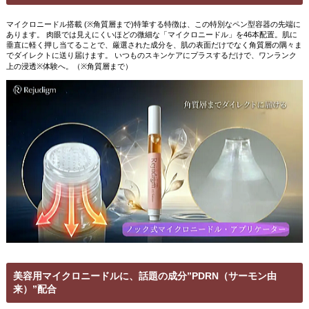
マイクロニードル搭載
(※
角質層まで
)
特筆する特徴は、この特別なペン型容器の先端に
あります。 肉眼では見えにくいほどの微細な「マイクロニードル」を
46
本配置。肌に
垂直に軽く押し当てることで、厳選された成分を、肌の表面だけでなく角質層の隅々ま
でダイレクトに送り届けます。 いつものスキンケアにプラスするだけで、ワンランク
上の浸透
※
体験へ。（
※
角質層まで）
美容用マイクロニードルに、話題の成分”PDRN（サーモン由
来）”配合