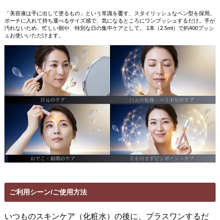
「美容液は手に出して塗るもの」という常識を覆す、スタイリッシュなペン型を採用。
ポーチに入れて持ち運べるサイズ感で、気になるところにワンプッシュするだけ。手が
汚れないため、忙しい朝や、特別な日の集中ケアとして。
1
本（
2.5ml
）で約
400
プッシ
ュお使いいただけます。
ご利用シーン/ご使用方法
いつものスキンケア（化粧水）の後に、プラスワンするだ