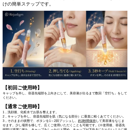
けの簡単ステップです。
【初回ご使用時】
キャップを外し、容器先端部を上向きにして、美容液が出るまで数回「空打ち」をして
ください。
【通常ご使用時】
1，洗顔後、化粧水でお肌を整えます。
2，キャップを外し、容器先端部を肌（気になる部分）に垂直に軽くあててください。
3，そのままの状態で、ボタンを1～2回プッシュし、
約3秒間保持
して美容液をなじま
せます。少し場所を移して、広くご使用いただくことも可能です。(※使用後、容器先
端部は清潔に保ち、キャップをしっかりと閉め、キャップが下向きにならないように保