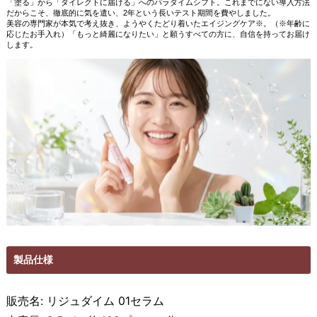
「塗る」から「ダイレクトに届ける」へのパラダイムシフト。これまでにない導入方法
だからこそ、徹底的に気を遣い、
2
年という長いテスト期間を費やしました。
美容の専門家が本気で考え抜き、ようやくたどり着いたエイジングケア※。（※年齢に
応じたお手入れ）「もっと綺麗になりたい」と願うすべての方に、自信を持ってお届け
します。
製品仕様
販売名: リジュダイム 01セラム