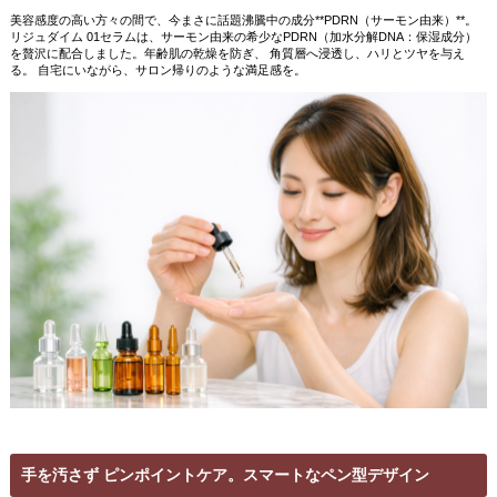
美容感度の高い方々の間で、今まさに話題沸騰中の成分
**PDRN
（サーモン由来）
**
。
リジュダイム
01
セラムは、サーモン由来の希少な
PDRN
（加水分解
DNA
：保湿成分）
を贅沢に配合しました。年齢肌の乾燥を防ぎ、 角質層へ浸透し、ハリとツヤを与え
る。 自宅にいながら、サロン帰りのような満足感を。
手を汚さず ピンポイントケア。スマートなペン型デザイン