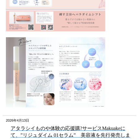
2026年4月13日
アタラシイものや体験の応援購?サービス
Makuake
に
て、
”
リジュダイム
01
セラム
”
美容液を先行発売しま